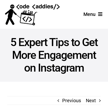
Skip
to
Menu
content
Home
5 Expert Tips to Get
Services
More Engagement
Projects
on Instagram
Join the Team!
Previous
Next