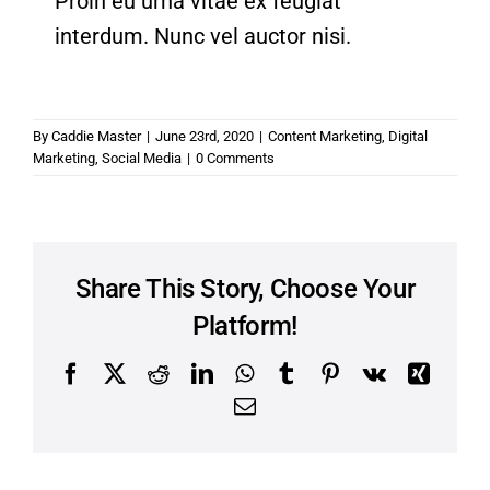
Proin eu urna vitae ex feugiat
interdum. Nunc vel auctor nisi.
By
Caddie Master
|
June 23rd, 2020
|
Content Marketing
,
Digital
Marketing
,
Social Media
|
0 Comments
Share This Story, Choose Your
Platform!
Facebook
X
Reddit
LinkedIn
WhatsApp
Tumblr
Pinterest
Vk
Xing
Email